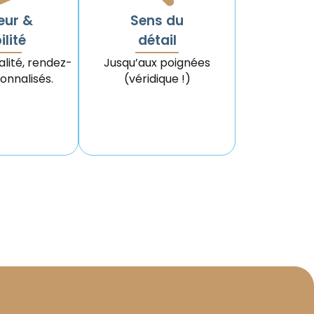
eur &
Sens du
ilité
détail
lité, rendez-
Jusqu’aux poignées
onnalisés.
(véridique !)