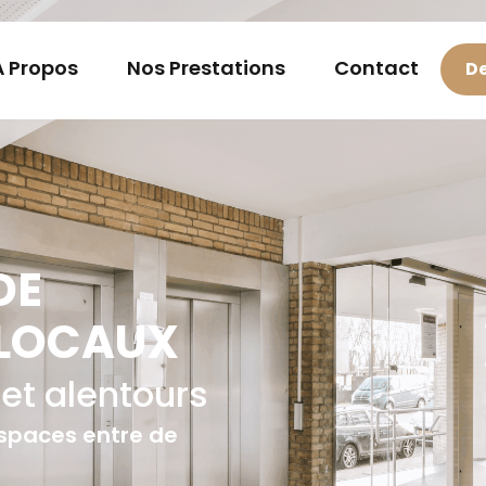
À Propos
Nos Prestations
Contact
De
DE
 LOCAUX
 et alentours
 espaces entre de