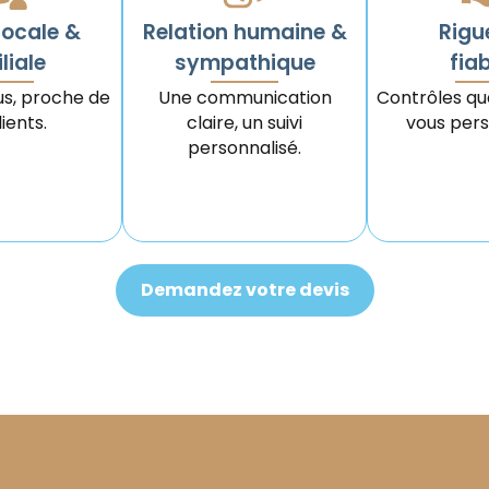
locale &
Relation humaine &
Rigu
liale
sympathique
fiab
us, proche de
Une communication
Contrôles qua
ients.
claire, un suivi
vous pers
personnalisé.
Demandez votre devis