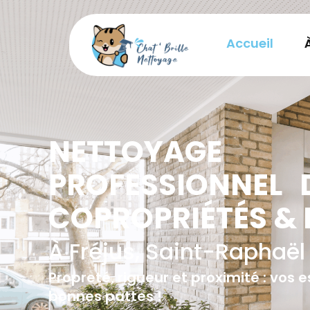
Accueil
NETTOYAGE
PROFESSIONNEL 
COPROPRIÉTÉS &
À Fréjus, Saint-Raphaël
Propreté, rigueur et proximité : vos
bonnes pattes !