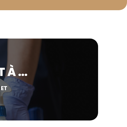
À ...
 ET