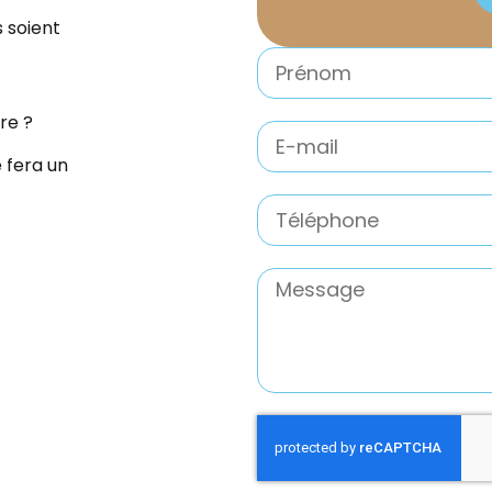
s soient
re ?
e fera un