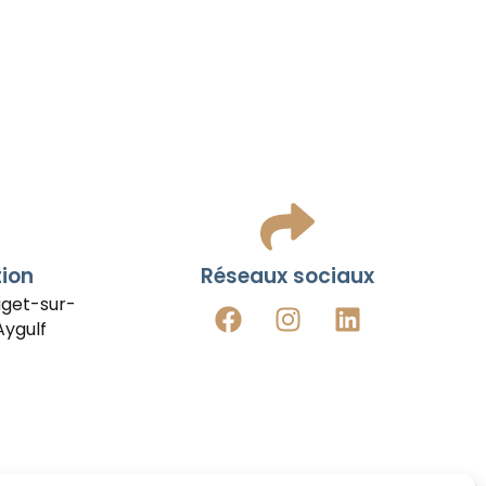
tion
Réseaux sociaux
uget-sur-
Aygulf